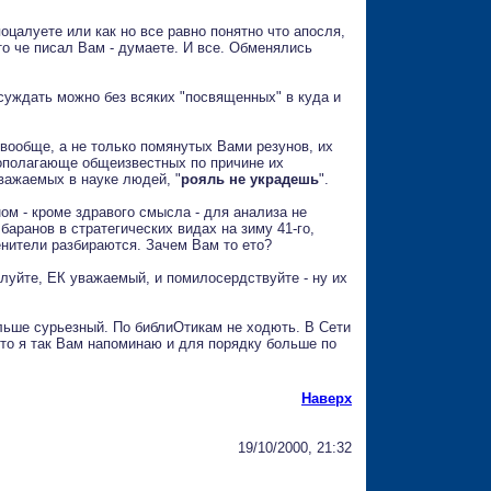
оцалуете или как но все равно понятно что апосля,
 то че писал Вам - думаете. И все. Обменялись
суждать можно без всяких "посвященных" в куда и
вообще, а не только помянутых Вами резунов, их
овополагающе общеизвестных по причине их
важаемых в науке людей, "
рояль не украдешь
".
ом - кроме здравого смысла - для анализа не
аранов в стратегических видах на зиму 41-го,
енители разбираются. Зачем Вам то ето?
илуйте, ЕК уважаемый, и помилосердствуйте - ну их
ольше сурьезный. По библиОтикам не ходють. В Сети
 это я так Вам напоминаю и для порядку больше по
Наверх
19/10/2000, 21:32