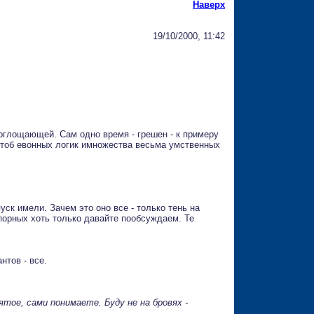
Наверх
19/10/2000, 11:42
поглощающей. Сам одно время - грешен - к примеру
 чтоб евонных логик имножества весьма умственных
пуск имели. Зачем это оно все - только тень на
сспорных хоть только давайте пообсуждаем. Те
нтов - все.
тое, сами понимаете. Буду не на бровях -