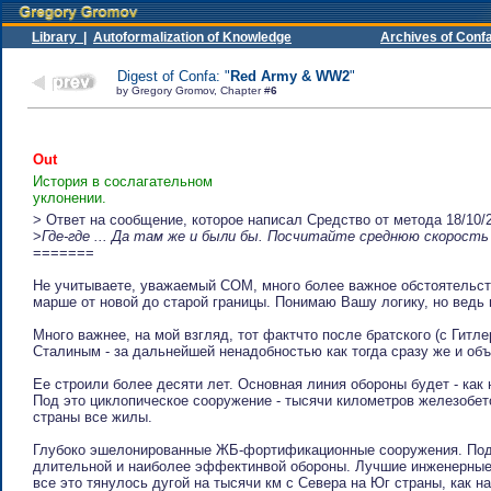
Library |
Autoformalization of Knowledge
Archives of Confa:
Digest of Confa: "
Red Army & WW2
"
by Gregory Gromov, Chapter #
6
Out
История в сослагательном
уклонении.
> Ответ на сообщение, которое написал Cpeдcтвo oт мeтoдa 18/10/
>
Где-где ... Да там же и были бы. Посчитайте среднюю скорость
=======
Не учитываете, уважаемый СОМ, много более важное обстоятельст
марше от новой до старой границы. Понимаю Вашу логику, но ведь 
Много важнее, на мой взгляд, тот фактчто после братского (с Гит
Сталиным - за дальнейшей ненадобностью как тогда сразу же и объ
Ее строили более десяти лет. Основная линия обороны будет - как 
Под это циклопическое сооружение - тысячи километров железобет
страны все жилы.
Глубоко эшелонированные ЖБ-фортификационные сооружения. Под
длительной и наиболее эффектинвой обороны. Лучшие инженерные
все это тянулось дугой на тысячи км с Севера на Юг страны, как 