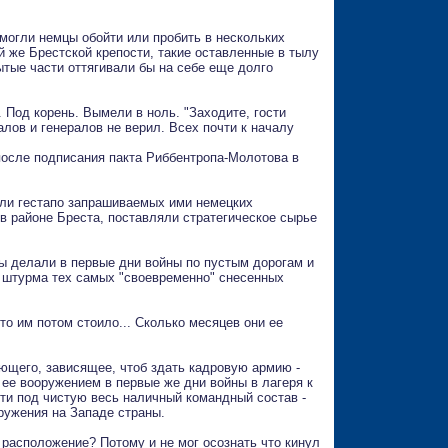
 могли немцы обойти или пробить в нескольких
ой же Брестской крепости, такие оставленные в тылу
тые части оттягивали бы на себе еще долго
. Под корень. Вымели в ноль. "Заходите, гости
алов и генералов не верил. Всех почти к началу
после подписания пакта Риббентропа-Молотова в
али гестапо запрашиваемых ими немецких
в районе Бреста, поставляли стратегическое сырье
мцы делали в первые дни войны по пустым дорогам и
я штурма тех самых "своевременно" снесенных
 то им потом стоило... Сколько месяцев они ее
ующего, зависящее, чтоб здать кадровую армию -
 ее вооружением в первые же дни войны в лагеря к
чти под чистую весь наличный командный состав -
ружения на Западе страны.
 расположение? Потому и не мог осознать что кинул