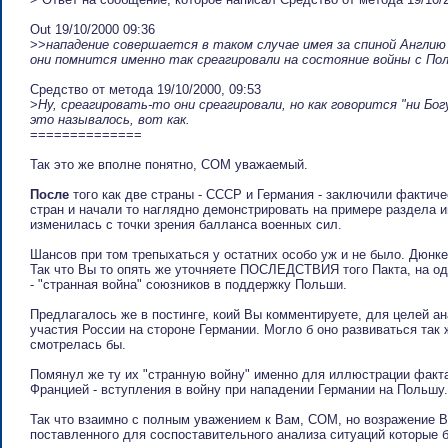
Out 19/10/2000 09:36
>>
нападение совершается в таком случае имея за спиной Англию 
они помнится именно так среагировали на состояние войны с По
Cpeдcтвo oт мeтoдa 19/10/2000, 09:53
>
Ну, среагировать-то они среагировали, но как говорится "ни Богу
это называлось, вот как.
==============
Так это же вполне понятно, СОМ уважаемый.
После
того как две страны - CССР и Германия - заключили фактич
стран и начали то наглядно демонстрировать на примере раздела 
изменилась с точки зрения балланса военных сил.
Шансов при том трепыхаться у остатних особо уж и не было. Дюнке
Так что Вы то опять же уточняете ПОСЛЕДСТВИЯ того Пакта, на о
- "странная война" союзников в поддержку Польши.
Предлагалось же в постинге, коий Вы комментируете, для целей ана
участия России на стороне Германии. Могло б оно развиваться так 
смотрелась бы.
Помянул же ту их "странную войну" именно для иллюстрации фак
Францией - вступления в войну при нападении Германии на Польшу.
Так что взаимно с полным уважением к Вам, СОМ, но возражение В
поставленного для соспоставительного анализа ситуаций которые