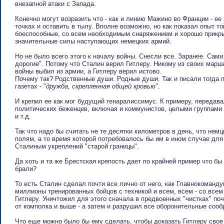
внезапной атаки с Запада.
Конечно могут возразить что - как и линию Мажино во Франции - ее
точках и оставить в тылу. Вполне возможно, но как показал опыт т
боеспособные, со всем необходимым снаряжением и хорошо прикры
значительные силы наступающих немецких армий.
Но не было всего этого к началу войны. Снесли все. Заранее. Сами
дорогие". Потому что Сталин верил Гитлеру. Никому из своих марш
войны выбил из армии, а Гитлеру верил истово.
Почему так? Родственные души. Родные души. Так и писали тогда 
газетах - "
дружба, скрепленная общей кровью
".
И крепил ее как мог будущий генаралиссимус. К примеру, передав
политических беженцев, включая и коммунистов, целыми группами 
и т.д.
Так что надо бы считать не те десятки километров в день, что не
полям, а то время которой потребовалось бы им в ином случае дл
Сталиным укреплений "старой границы".
Да хоть и та же Брестская крепость дает по крайней пример что бы
брали?
То есть Сталин сделал почти все лично от него, как Главнокоманд
миллионы тренированных бойцов с техникой и всем, всем - со всем
Гитлеру. Уничтожил для этого сначала в предвоенных "чистках" по
от комполка и выше - а затем и разрушил все оборонительные сооб
Что еще можно было бы ему сделать, чтобы доказать Гитлеру свое