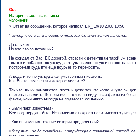
Out
История в сослагательном
уклонении.
> Ответ на сообщение, которое написал EK_ 19/10/2000 10:56
>
автор книг о ... и теории о том, как Сталин хотел напасть...
Да слыхал...
Но что это за источник?
Не ожидал от Вас, ЕК дорогой, страсти к детективам такой уж все
тем же и леКарре так уж куда как увлекался но уж и не настолько
построений куда йто еще всурьез то переносить.
А ведь и точно уж куда как умственный писатель.
Как Вы то саме кстати лекарре числите?
Так что, ну их романистов, пусть и даже тех кто когда и куда аж до
плетень наводить. Вот они все - те что на виду - все факты из бе
факты, коии никто никогда не подвергал сомнению:
- Были пакт известный?
Все подтвердят - был. Независимо от окраса политического дискуса
- Как он изменил течение истории предвоенной?
>
бегу пить на деньрождении сотрудницы с поломанной ножкой, свя
вечером отвечу.