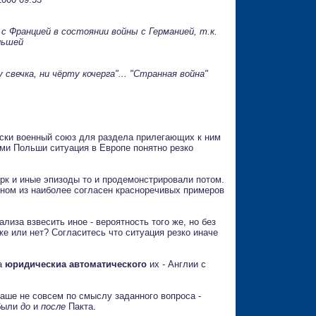
с Францией в состоянии войны с Германией, т.к.
льшей
 свечка, ни чёрту кочерга"... "Странная война"
ески военный союз для раздела прилегающих к ним
ими Польши ситуация в Европе понятно резко
рк и иные эпизоды то и продемонстрировали потом.
дном из наиболее согласен красноречивых примеров
лиза взвесить иное - вероятность того же, но без
же или нет? Согласитесь что ситуация резко иначе
та
юридическиа автоматического
их - Англии с
аше не совсем по смыслу заданного вопроса -
 были
до
и
после
Пакта.