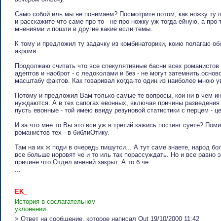
Само собой иль мы не понимаем? Посмотрите потом, как ножку ту п
и расскажите что саме про то - не про ножку уж тогда ейную, а про
мнениями и пошли в другие какие если темы.
К тому и предложил ту задачку из комбинаторики, коию полагаю об
акромя.
Продолжаю считать что все спекулятивные басни всех романистов 
адептов и наоброт - с ледоколами и без - не могут затемнить осн
масштабу фактов. Как говаривал когда-то один из наиболее мною у
Потому и предложил Вам только самые те вопросы, кои ни в чем ин
нуждаются. А в тех сапогах евонных, включая причины разведения б
пусть евонные - той имею ввиду резуновой статистики с перцем - ц
И за что мне то Вы это все уж в третий кажись постинг суете? Пом
романистов тех - в библиОтику.
Там на их ж поди в очередь пишутси... А тут саме знаете, народ б
все больше норовят че и то иль так порассуждать. Но и все равно
причине что Отдел мнений закрыт. А то б че.
...
EK_
История в сослагательном
уклонении.
> Ответ на сообщение, которое написал Out 19/10/2000 11:42