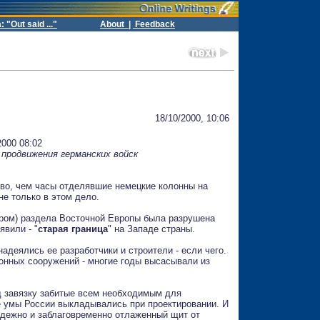
 "Out said ..."
About |
Feedback
18/10/2000, 10:06
2000 08:02
 продвижения германских войск
во, чем часы отделявшие немецкие колонны на
не только в этом дело.
лером) раздела Восточной Европы была разрушена
явили - "
старая граница
" на Западе страны.
надеялись ее разработчики и строители - если чего.
онных сооружений - многие годы высасывали из
 завязку забитые всем необходимым для
 умы России выкладывались при проектировании. И
надежно и заблаговременно отлаженный щит от