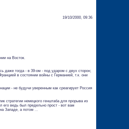
19/10/2000, 09:36
нии на Восток.
ь даже тогда - в 39-ом - под ударом с двух сторон;
ранцией в состоянии войны с Германией, т.к. они
нации - не будучи уверенным как среагирует Россия
ик стратегии немецкого генштаба для прорыва из
 его ведь был предельно прост - вот вам
а Западе, а потом ...