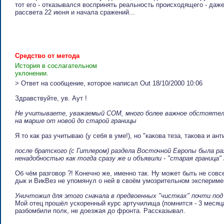
тот его - отказывался воспринять реальность происходящего - даж
рассвета 22 июня и начала сражений...
Cpeдcтвo oт мeтoдa
История в сослагательном
уклонении.
> Ответ на сообщение, которое написал Out 18/10/2000 10:06
Здравствуйте, ув. Аут !
Не учитываете, уважаемый СОМ, много более важное обстоятел
на марше от новой до старой границы
Я то как раз учитываю (у себя в уме!), но "какова теза, такова и анти
после братского (с Гитлером) раздела Восточной Европы была р
ненадобностью как тогда сразу же и объявили - "старая граница"
Об чём разговор ?! Конечно же, именно так. Ну может быть не совс
дык и ВикВез не упомянул о ней в своём умозрительном экспериме
Уничтожил для этого сначала в предвоенных "чистках" почти по
Мой отец прошёл ускоренный курс артучилища (помнится - 3 месяца
разбомбили полк, не доезжая до фронта. Рассказывал.