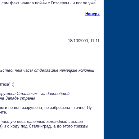
е сам факт начала войны с Гитлером - и после уже
Наверх
18/10/2000, 11:11
ьство, чем часы отделявшие немецкие колонны
теза" :)
азрушена Сталиным - за дальнейшей
 на Западе страны
ем и не вся разрушена, но заброшена - точно. Ну
нте.
д чистую весь наличный командный состав
) и с ходу под Сталинград, а до этого трижды