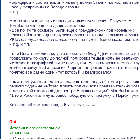
- офицерский состав армии к началу войны Сталин полностью вырез
- все укрепрайоны на Западе страны...,
и т.д.
Можно конечно искать и находить тому объяснения. Разумеется.
Тем более что они все давно замылены:
- Все почти те офицеры были еще с гражданской - под корень их;
- Укрепрайоны западного рубежа обороны страны - в рамках избран
РККА
наступательной стратегии
- не нужны более оказались так
и т.д. и т.п.
Если Вы это имели ввиду, то спорить не буду? Действительно, это
продолжать по кругу до полной полировки темы в ноль ее реального
история с географией
выше помянутая. Ее заполировать много тру
комбинаторику из 3-х позиций. Черные - в центре - начинают и выиг
понятно все равно один - тот который и реализовался.
Как это им удается - для начала опять же, ведь об том и речь - по
первого хода - не нейтрализовать политически предварительно хот
флангах той стартовой для центра Европы позиции? Мог бы Гитлер 
41-го в России или чуть ранее победную его прогулку в Париж - учи
Вот ведь об чем разговор, а Вы - резун,
лыжи
...
Out
История в сослагательном
уклонении.
> Ответ на сообщение, которое написал Cpeдcтвo oт мeтoдa 19/10/