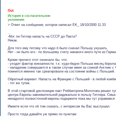
Out
История в сослагательном
уклонении.
> Ответ на сообщение, которое написал EK_ 18/10/2000 11:33
...
-Мог ли Гитлер напасть на СССР до Пакта?
Никак.
Для того ему потому что надо б было сначал Польшу укушать.
Нет - не было его - по большому счету никакого иного пути из Герма
Кроме прочего этот означало бы, что:
- уходит фактор внезапности, т.к. худо-бедно Польша месяц боролас
- нападение совершается в таком случае имея за спиной Англию с Ф
помнится именно так среагировали на состояние войны с Польшей.
Обратный вариант. Напасть на Францию с Польшей - в любой комби
- тот же тупик.
В этой стартовой диспозиции пакт Риббинтропа-Молотова решил туп
центра Европы завоевательной радикально в пользу Гитлера. Смысл
ненадолго полвосточной-европы подержите пока мы тут управимся н
Имеете если что об том сказать, с интересом бы Вас выслушал.
Просто тогда давайте уж прямо по пунктам: