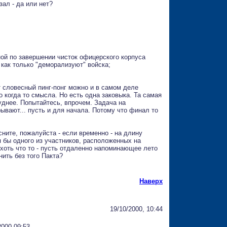
ал - да или нет?
ной по завершении чисток офицерского корпуса
 как только "деморализуют" войска;
т словесный пинг-понг можно и в самом деле
 когда то смысла. Но есть одна заковыка. Та самая
днее. Попытайтесь, впрочем. Задача на
рывают... пусть и для начала. Потому что финал то
ясните, пожалуйста - если временно - на длину
я бы одного из участников, расположенных на
хоть что то - пусть отдаленно напоминающее лето
нить без того Пакта?
Наверх
19/10/2000, 10:44
2000 09:53