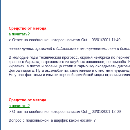
Cpeдcтвo oт мeтoдa
а почитать?
> Ответ на сообщение, которое написал Out _ 03/01/2001 11:49
ничего лутше хромачей с байковыми к им портянками нет и быт
В молодые годы технический прогресс, окромя кембрика по периме
красного бархата, вырезаемого из клубных занавесов, не привнёс.
кирзачах, а потом и голенища стали в гармошку складывать диков
фотоаппарата. Ну а аксельбанты, сплетённые и с кистями чудовищн
Но у нас фантазии и изыски корявой армейской моды ограничивал
Cpeдcтвo oт мeтoдa
а почитать?
> Ответ на сообщение, которое написал Out _ 03/01/2001 12:09
Вопрос с подковыркой: а шарфик какой носили ?