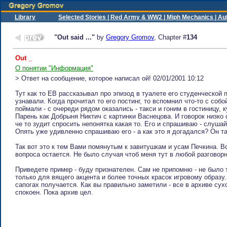
Library
Selected Stories |
Red Army & WW2 |
Miph Mechanics |
Au
"Out said ..."
by
Gregory Gromov
, Chapter #
134
Out _
О понятии "Информация"
> Ответ на сообщение, которое написал oй! 02/01/2001 10:12
Тут как то ЕВ рассказывал про эпизод в туалете его студенческой п
узнавали. Когда прочитал то его постинг, то вспомнил что-то с соб
поймали - с очереди рядом оказались - такси и гоним в гостиницу, 
Парень как Добрыня Никтич с картинки Васнецова. И говорок низко
че то зудит спросить непонятка какая то. Его и спрашиваю - слушай 
Опять уже удивленно спрашиваю его - а как это я догадался? Он та
Так вот это к тем Вами помянутым к завитушкам и усам Печкина. Вс
вопроса остается. Не было случая чтоб меня тут в любой разговорн
Приведете пример - буду признателен. Сам не припомню - не было т
только для вящего акцента и более точных красок игровому образу
сапогах получается. Как вы правильно заметили - все в архиве сухо
спокоен. Пока архив цел.