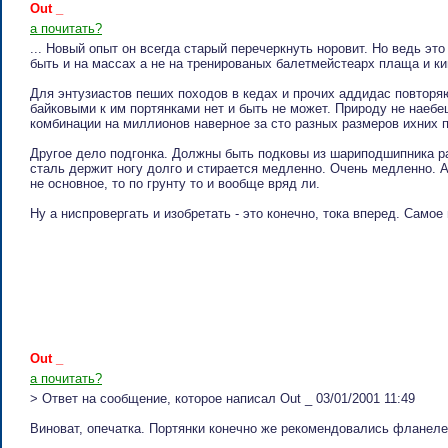
Out _
а почитать?
... Новый опыт он всегда старый перечеркнуть норовит. Но ведь эт
быть и на массах а не на тренированых балетмейстеарх плаща и к
Для энтузиастов пеших походов в кедах и прочих аддидас повторяю
байковыми к им портянками нет и быть не может. Природу не наебе
комбинации на миллионов наверное за сто разных размеров ихних п
Другое дело подгонка. Должны быть подковы из шариподшипника ра
сталь держит ногу долго и стирается медленно. Очень медленно. А
не основное, то по грунту то и вообще вряд ли.
Ну а ниспровергать и изобретать - это конечно, тока вперед. Само
Out _
а почитать?
> Ответ на сообщение, которое написал Out _ 03/01/2001 11:49
Виноват, опечатка. Портянки конечно же рекомендовались фланелевы