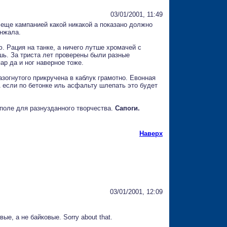
03/01/2001, 11:49
о еще кампанией какой никакой а показано должно
инжала.
. Рация на танке, а ничего лутше хромачей с
шь. За триста лет проверены были разные
ар да и ног наверное тоже.
зогнутого прикручена в каблук грамотно. Евонная
 если по бетонке иль асфальту шлепать это будет
е поле для разнузданного творчества.
Сапоги.
Наверх
03/01/2001, 12:09
е, а не байковые. Sorry about that.