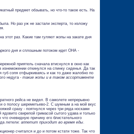
икатный предмет обзывать, но что-то такое есть. На
ыла. Но раз уж не застали эксперта, то изложу
ия.
на этот раз. Какие там гуляют жопы на закате дня
ркого дня и сплошным потоком идет ОНА -
бережной приятель сначала втиснулся в окно как
в изнеможении откинулся на спинку сиденья. Да так
ая губ сопя отфыркиваясь и как то даже жалобно по
ого недуга -
такие жопы и в таком ассортименте
братного рейса не видел. В самолете непрерывно
сси о полосу шереметьево-2. С шумным а на мой вкус
квояжей сразу - поятнулся через три ряда носками
 ядовито свирепой гримасой сытого удава и только
о что очевидную причину его блистательного
уда летели:
аппетит приходит во время еды
.
ционер считался и до и потом кстати тоже. Так что