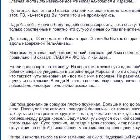
Главная Жопа (или наверное все же Йопа) находится в Израиле...
Ну не знаю насчет того Главная она или как иначе можно такой дел
этот, ПЗ, кажется раз Вы почти что и не промахнулись.
Надо было бы конечно Ладу подробнее пораспросить, пока она тут б
только собственные и понятно что сугубо личные об том впечатлен
Да, господа, ПЗ иногда тоже бывает прав. Знали бы Вы как он прав 
вдоль набережной Тель-Авива...
Многокилометровая набережная, легкий освежающий бриз после жа
правильно ПЗ сказал: ГЛАВНАЯ ЖОПА. И как идет...
Ехали с аэропорта в гостиницу. На коротком отрезке пути вдоль на
ребенок впервые увидевший в витрине деда Мороза, и почти сразу 
что таксист чуть занервничал - все ли с ним в порядке. Не разжим
щенячьи постанывая Володя Н. кратко пояснил ему причну внезапн
наблюдать натощак - это выше всяких сил...
Как тока доехали он сразу же плотно поужинал. Больше я его до о
спал. Проснулся как автомат - заводной болванчик - от толчка ша
так чуть ли не с грохотом хрустом - тела, кресла и всех вокруг са
ботинок между рядов кресел. Задумался, улыбнулся обычной своей
потом хмыкнул. Сухо пояснил, не глядя в мою сторону, и так поянт
отсутствия на всех без исключения многочисленных совещаниях к
Нигде и никогда такого за ним замечено не было. Надежнейший функ