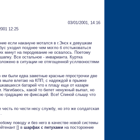
03/01/2001, 14:16
2001 12:25
ние если накануне мотался в г.Энск к девушкам
бус уходил позднее чем могло б отстыковаться
ких минут на перодевание не освалось. Поетому
шапку. Все остальное - инварианта. Куртка
 положено в ситуации не отягощенной усллвоностями
в ем были едва заметные красные ппрострочки две
 в мыле влетаю на КПП, с надеждой в прыжке
кавшихся батарей что к плацу еще от казарм
и. Нагибаюсь, какой то билет ненужный выпал, но
мую градацию ее фиксаций. Все! Спиной слышу что
 честь по чести несу службу, но это же солдатская
.
юбому поводу и без него в качестве новой системы
ейтенант [] в
шарфах с петухами
на постороение