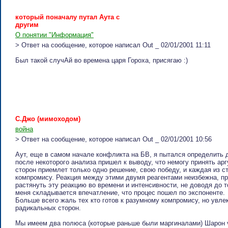
кoтopый пoнaчaлу путaл Aутa c
дpугим
О понятии "Информация"
> Ответ на сообщение, которое написал Out _ 02/01/2001 11:11
Был такой случАй во времена царя Гороха, присягаю :)
C.Джo (мимoxoдoм)
война
> Ответ на сообщение, которое написал Out _ 02/01/2001 10:56
Аут, еще в самом начале конфликта на БВ, я пытался определить д
после некоторого анализа пришел к выводу, что немогу принять ар
сторон приемлет только одно решение, свою победу, и каждая из с
компромису. Реакция между этими двумя реагентами неизбежна, пр
растянуть эту реакцию во времени и интенсивности, не доводя до 
меня складывается впечатление, что процес пошел по экспоненте.
Больше всего жаль тех кто готов к разумному компромису, но увле
радикальных сторон.
Мы имеем два полюса (которые раньше были маргиналами) Шарон v