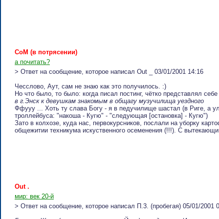
CoM (в пoтpяceнии)
а почитать?
> Ответ на сообщение, которое написал Out _ 03/01/2001 14:16
Чесслово, Аут, сам не знаю как это получилось. :)
Но что было, то было: когда писал постинг, чётко представлял се
в г.Энск к девушкам знакомым в общагу музучилища уездного
Ффууу ... Хоть ту слава Богу - я в педучилище шастал (в Риге, а 
троллейбуса: "накоша - Кугю" - "следующая [остановка] - Кугю")
Зато в колхозе, куда нас, первокурсников, послали на уборку карт
общежитии техникума искуственного осеменения (!!!). С вытекающим
Out .
мир: век 20-й
> Ответ на сообщение, которое написал П.3. (пpoбeгaя) 05/01/2001 