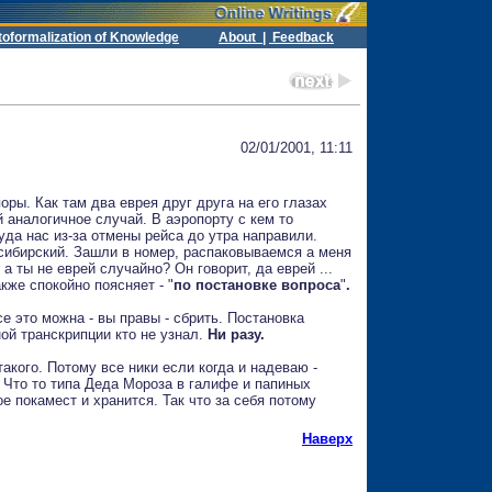
toformalization of Knowledge
About |
Feedback
02/01/2001, 11:11
оры. Как там два еврея друг друга на его глазах
ой аналогичное случай. В аэропорту с кем то
куда нас из-за отмены рейса до утра направили.
 сибирский. Зашли в номер, распаковываемся а меня
а ты не еврей случайно? Он говорит, да еврей ...
кже спокойно поясняет - "
по постановке вопроса
"
.
е это можна - вы правы - сбрить. Постановка
ой транскрипции кто не узнал.
Ни разу.
акого. Потому все ники если когда и надеваю -
. Что то типа Деда Мороза в галифе и папиных
е покамест и хранится. Так что за себя потому
Наверх