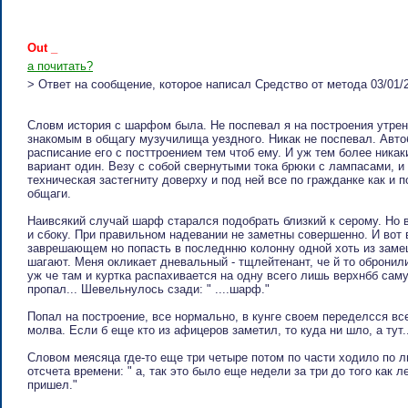
Out _
а почитать?
> Ответ на сообщение, которое написал Cpeдcтвo oт мeтoдa 03/01/
Словм история с шарфом была. Не поспевал я на построения утрен
знакомым в общагу музучилища уездного. Никак не поспевал. Авто
расписание его с посттроением тем чтоб ему. И уж тем более ника
вариант один. Везу с собой свернутыми тока брюки с лампасами, и 
техническая застегниту доверху и под ней все по гражданке как и
общаги.
Наивсякий случай шарф старался подобрать близкий к серому. Но 
и сбоку. При правильном надевании не заметны совершенно. И вот
заврешающем но попасть в последнню колонну одной хоть из замеш
шагают. Меня окликает дневальный - тщлейтенант, че й то обронил
уж че там и куртка распахивается на одну всего лишь верхнбб са
пропал... Шевельнулось сзади: " ....шарф."
Попал на построение, все нормально, в кунге своем переделсся все
молва. Если б еще кто из афицеров заметил, то куда ни шло, а тут..
Словом меясяца где-то еще три четыре потом по части ходило по л
отсчета времени: " а, так это было еще недели за три до того как л
пришел."