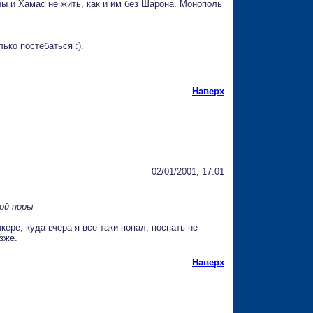
ы и Хамас не жить, как и им без Шарона. Монополь
лько постебаться :).
Наверх
02/01/2001, 17:01
кой поры
кере, куда вчера я все-таки попал, поспать не
зже.
Наверх