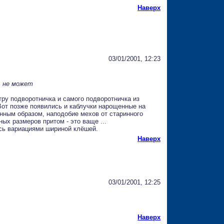
Наверх
03/01/2001, 12:23
ь не может
тру подворотничка и самого подворотничка из
 Вот позже появились и каблучки нарощенные на
инным образом, наподобие мехов от старинного
ых размеров притом - это ваще ...
ись вариациями шириной клёшей.
Наверх
03/01/2001, 12:25
Наверх