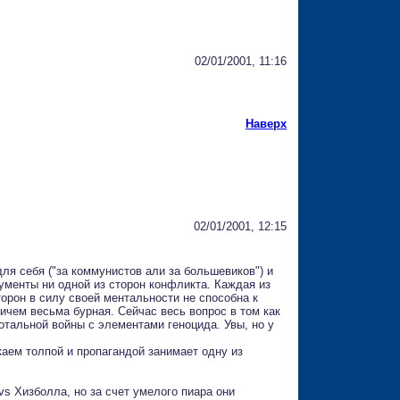
02/01/2001, 11:16
Наверх
02/01/2001, 12:15
ля себя ("за коммунистов али за большевиков") и
гументы ни одной из сторон конфликта. Каждая из
торон в силу своей ментальности не способна к
ичем весьма бурная. Сейчас весь вопрос в том как
тотальной войны с элементами геноцида. Увы, но у
каем толпой и пропагандой занимает одну из
s Хизболла, но за счет умелого пиара они